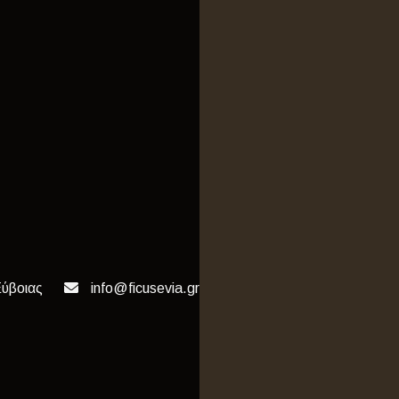
Εύβοιας
info@ficusevia.gr